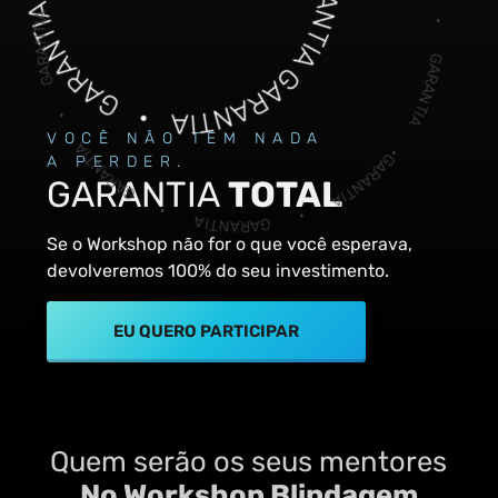
GARANTIA • GARANTIA • GARANTIA • GARANTIA • GARANTIA • GARANTIA • GARANTIA • GARANTIA • GARANTIA • GARANTIA • GARANTIA • GARANTIA • GARANTIA • GARANTIA • GARANTIA • GARANTIA • GARANTIA • GARANTIA • GARANTIA • GARANTIA • GARANTIA • GARANTIA • GARANTIA • GARANTIA • GARANTIA • GARANTIA • GARANTIA • GARANTIA • GARANTIA • GARANTIA •
VOCÊ NÃO TEM NADA
A PERDER.
GARANTIA
TOTAL
Se o Workshop não for o que você esperava,
devolveremos 100% do seu investimento.
EU QUERO PARTICIPAR
Quem serão os seus mentores
No Workshop Blindagem