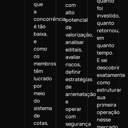
quanto
que
com
foi
a
alto
investido,
concorrência
potencial
quanto
é tão
de
retornou,
baixa,
valorização,
em
e
analisar
quanto
como
editais,
tempo.
os
avaliar
E vai
membros
riscos,
descobrir
têm
definir
exatamente
lucrado
estratégias
como
por
de
estruturar
meio
arrematação
sua
do
e
primeira
sistema
operar
operação
de
com
nesse
cotas,
segurança
mercado.