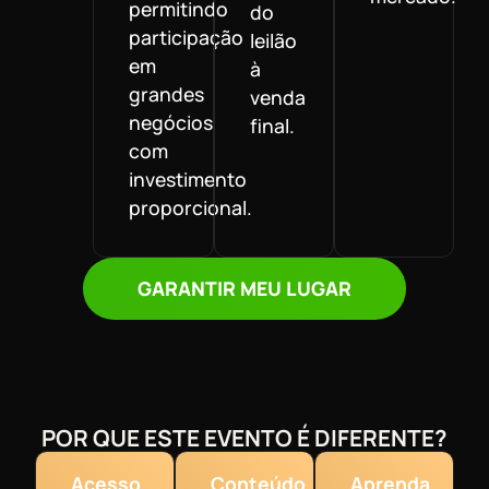
permitindo
do
participação
leilão
em
à
grandes
venda
negócios
final.
com
investimento
proporcional.
GARANTIR MEU LUGAR
POR QUE ESTE EVENTO É DIFERENTE?
Acesso
Conteúdo
Aprenda