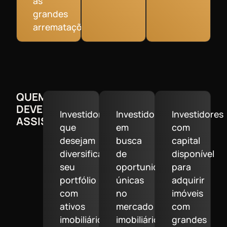
as
grandes
arrematações.
QUEM
DEVE
Investidores
Investidores
Investidores
ASSISTIR?
que
em
com
desejam
busca
capital
diversificar
de
disponível
seu
oportunidades
para
portfólio
únicas
adquirir
com
no
imóveis
ativos
mercado
com
imobiliários
imobiliário
grandes