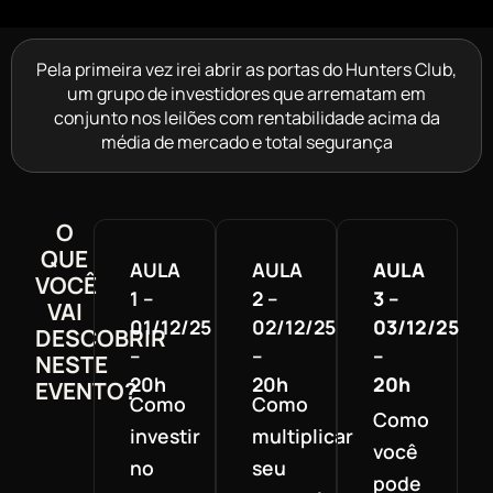
Pela primeira vez irei abrir as portas do Hunters Club,
um grupo de investidores que arrematam em
conjunto nos leilões com rentabilidade acima da
média de mercado e total segurança
O
QUE
AULA
AULA
AULA
VOCÊ
1 –
2 –
3 –
VAI
01/12/25
02/12/25
03/12/25
DESCOBRIR
–
–
–
NESTE
20h
20h
20h
EVENTO?
Como
Como
Como
investir
multiplicar
você
no
seu
pode