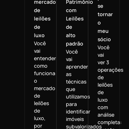
mercado
Patrimônio
se
de
com
tornar
leilões
Leilões
o
de
de
meu
luxo
alto
sócio
Você
padrão
Você
vai
Você
vai
entender
vai
ver 3
como
aprender
operações
funciona
as
de
o
técnicas
leilões
mercado
que
de
de
utilizamos
luxo
leilões
para
com
de
identificar
análise
luxo,
imóveis
completa:
por
subvalorizados