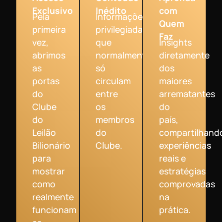
Exclusivo
Inédito
com
Pela
Informações
Quem
primeira
privilegiadas
Faz
vez,
que
Insights
abrimos
normalmente
diretamente
as
só
dos
portas
circulam
maiores
do
entre
arrematantes
Clube
os
do
do
membros
país,
Leilão
do
compartilhand
Bilionário
Clube.
experiências
para
reais e
mostrar
estratégias
como
comprovadas
realmente
na
funcionam
prática.