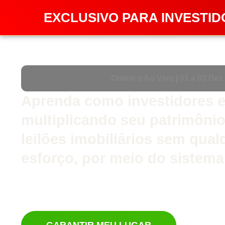
EXCLUSIVO PARA INVESTID
Online e Ao Vivo
| 01 a 03 Dez
Aprenda como investidores 
multiplicando seu patrimôni
leilões imobiliários sem qual
esforço, por meio do sistema
Participe do evento online ao vivo comigo e descubra
co
oportunidades exclusivas de leilões de imóveis de al
retornos de 30% e operação 100% gerenciada.