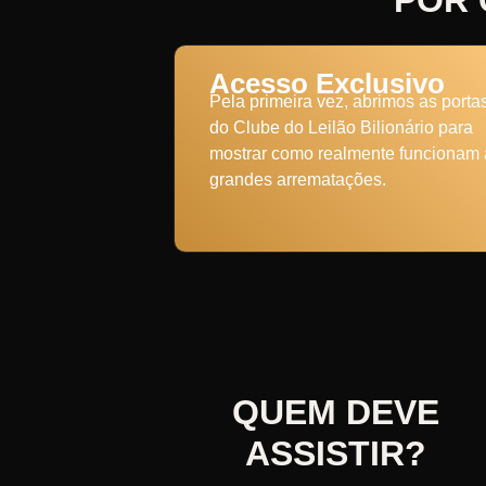
POR 
Acesso Exclusivo
Pela primeira vez, abrimos as porta
do Clube do Leilão Bilionário para
mostrar como realmente funcionam 
grandes arrematações.
QUEM DEVE
ASSISTIR?