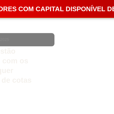
ORES COM CAPITAL DISPONÍVEL DE
 2025
estão
o com os
quer
 de cotas
mo acessar
to padrão,
com