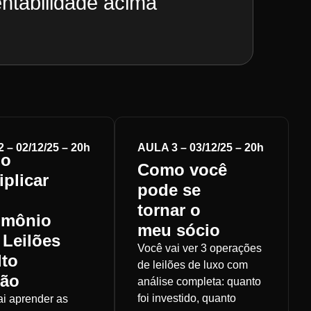
ntabilidade acima
 – 02/12/25 – 20h
AULA 3 – 03/12/25 – 20h
o
Como você
iplicar
pode se
tornar o
imônio
meu sócio
Leilões
Você vai ver 3 operações
lto
de leilões de luxo com
rão
análise completa: quanto
foi investido, quanto
ai aprender as