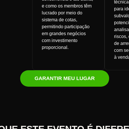
técnica
e como os membros têm
para id
lucrado por meio do
subvalo
sistema de cotas,
potenci
permitindo participação
analisa
em grandes negócios
riscos, 
com investimento
de arr
proporcional.
com se
à venda
GARANTIR MEU LUGAR