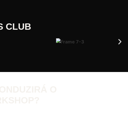
S CLUB
ONDUZIRÁ O
KSHOP?
o e investidor nº1 em multiplicação de patrimônio