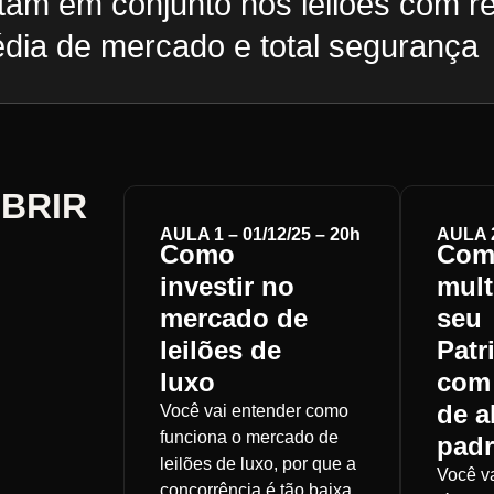
tam em conjunto nos leilões com re
dia de mercado e total segurança
OBRIR
AULA 1 – 01/12/25 – 20h
AULA 2
Como
Com
investir no
mult
mercado de
seu
leilões de
Patr
luxo
com 
de a
Você vai entender como
funciona o mercado de
pad
leilões de luxo, por que a
Você v
concorrência é tão baixa,