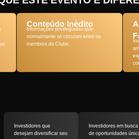
QUE ESTE EVENTO É DIFER
Conteúdo Inédito
A
s
Informações privilegiadas que
F
normalmente só circulam entre os
In
as
membros do Clube.
ar
ex
co
Investidores que
Investidores em busca
desejam diversificar seu
de oportunidades únic