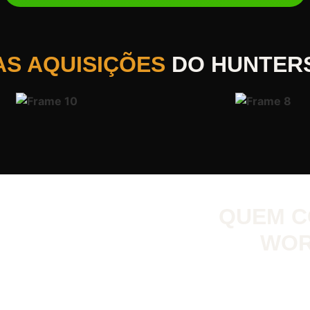
AS AQUISIÇÕES
DO HUNTER
QUEM C
WOR
Empreendedor, advogad
por meio dos leilões.