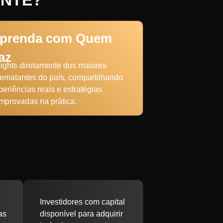
ENTE?
prenda com Quem
az
sights diretamente dos maiores
rematantes do país, compartilhando
periências reais e estratégias
mprovadas na prática.
Investidores com capital
as
disponível para adquirir