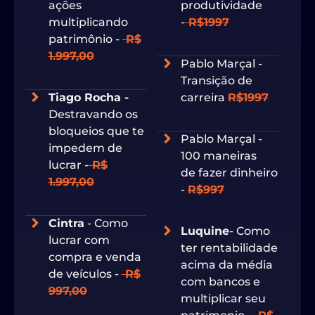
ações
produtividade
multiplicando
-
R$1997
patrimônio -
R$
1.997,00
Pablo Marçal -
Transição de
Tiago Rocha -
carreira
R$1997
Destravando os
bloqueios que te
Pablo Marçal -
impedem de
100 maneiras
lucrar -
R$
de fazer dinheiro
1.997,00
-
R$997
Cintra
- Como
Luquine
- Como
lucrar com
ter rentabilidade
compra e venda
acima da média
de veículos -
R$
com bancos e
997,00
multiplicar seu