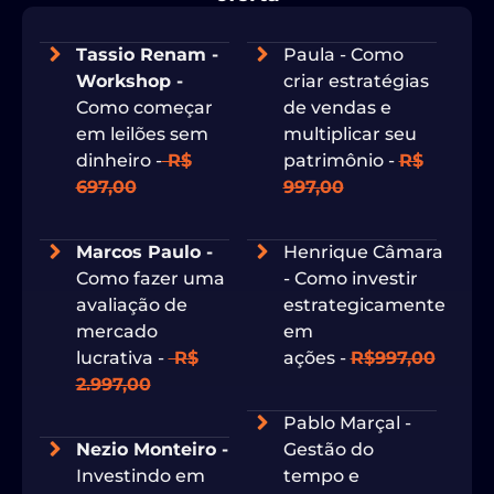
Tassio Renam -
Paula - Como
Workshop -
criar estratégias
Como começar
de vendas e
em leilões sem
multiplicar seu
dinheiro -
R$
patrimônio -
R$
697,00
997,00
Marcos Paulo -
Henrique Câmara
Como fazer uma
- Como investir
avaliação de
estrategicamente
mercado
em
lucrativa -
R$
ações -
R$997,00
2.997,00
Pablo Marçal -
Nezio Monteiro -
Gestão do
Investindo em
tempo e