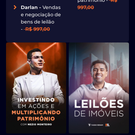
patrimonio -
R$
Darlan -
Vendas
997,00
e negociação de
bens de leilão
-
R$ 997,00