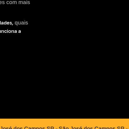
lões com mais
dades,
quais
nciona a
José dos Campos SP - São José dos Campos SP -