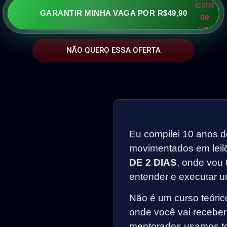
GARANTIR MINHA VAGA POR R$49,90
NÃO QUERO ESSA OFERTA
Eu compilei 10 anos d
movimentados em lei
DE 2 DIAS
, onde vou 
entender e executar 
Não é um curso teóric
onde você vai recebe
mentorados usamos to