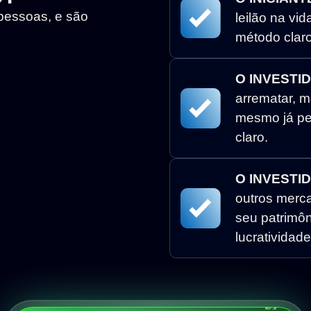
 pessoas, e são
leilão na vi
método claro
O INVESTI
arrematar, m
mesmo já per
claro.
O INVESTI
outros mercad
seu patrimôn
lucratividade