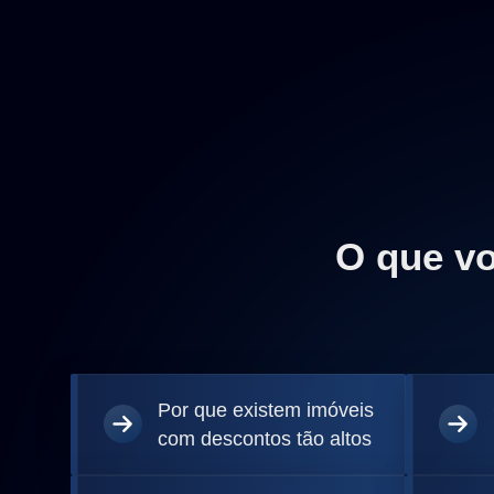
O que vo
Por que existem imóveis
com descontos tão altos