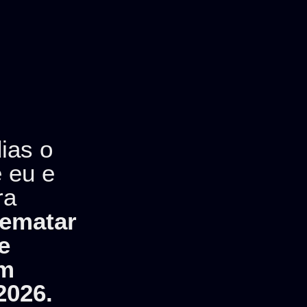
ias o
 eu e
ra
rematar
e
um
2026.