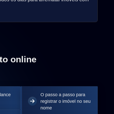
to online
 lance
O passo a passo para
registrar o imóvel no seu
nome