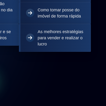
não
 no dia
Como tomar posse do
imóvel de forma rápida
r e se
As melhores estratégias
iros
para vender e realizar o
lucro