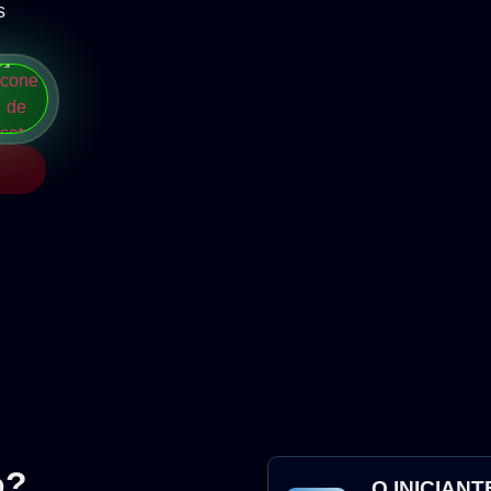
s
o?
O INICIANT