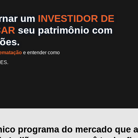
ornar um
INVESTIDOR DE
CAR
seu patrimônio com
lões.
rrematação
e entender como
ÕES.
único programa do mercado que a