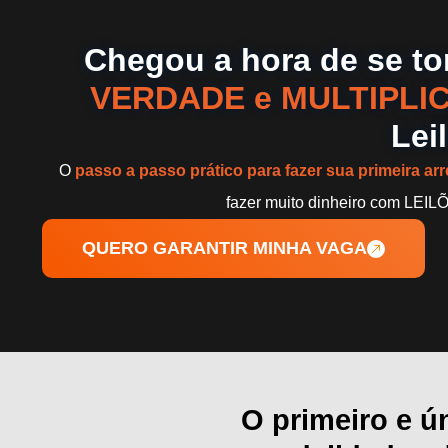
Chegou a hora de se t
VERDADE e MULTIPLI
Lei
O
passo a passo prático para fazer sua primeira a
fazer muito dinheiro com LEIL
QUERO GARANTIR MINHA VAGA
O primeiro e 