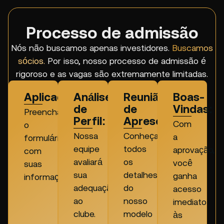
Processo de admissão
Nós não buscamos apenas investidores.
Buscamos
sócios.
Por isso, nosso processo de admissão é
rigoroso e as vagas são extremamente limitadas.
Aplicação:
Análise
Reunião
Boas-
de
de
Vindas:
Preencha
Perfil:
Apresentação:
Com
o
Nossa
Conheça
a
formulário
equipe
todos
aprovação,
com
avaliará
os
você
suas
sua
detalhes
ganha
informações.
adequação
do
acesso
ao
nosso
imediato
clube.
modelo
às