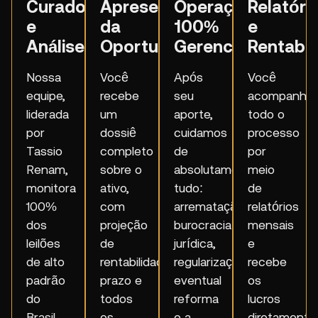
Curadoria
Apresentação
Operação
Relatóri
e
da
100%
e
Análise:
Oportunidade:
Gerenciada:
Rentabil
Nossa
Você
Após
Você
equipe,
recebe
seu
acompanha
liderada
um
aporte,
todo o
por
dossiê
cuidamos
processo
Tassio
completo
de
por
Renam,
sobre o
absolutamente
meio
monitora
ativo,
tudo:
de
100%
com
arrematação,
relatórios
dos
projeção
burocracia
mensais
leilões
de
jurídica,
e
de alto
rentabilidade,
regularização,
recebe
padrão
prazo e
eventual
os
do
todos
reforma
lucros
Brasil,
os
e a
diretamente