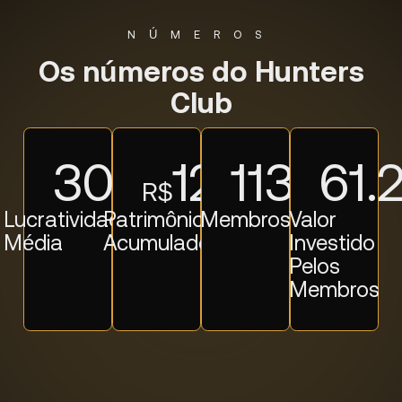
NÚMEROS
Os números do Hunters
Club
30
%
126.5
113
M+
61.
R$
Lucratividade
Patrimônio
Membros
Valor
Média
Acumulado
Investido
Pelos
Membros