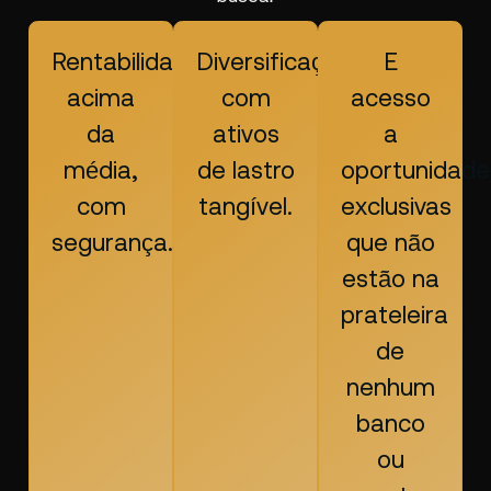
Rentabilidade
Diversificação
E
acima
com
acesso
da
ativos
a
média,
de lastro
oportunidade
com
tangível.
exclusivas
segurança.
que não
estão na
prateleira
de
nenhum
banco
ou