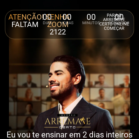
00
00
00
00
ATENÇÃO!
SENHA
PARA O
ARREMATE
FALTAM
ZOOM
DIAS
HORAS
MINUTOS
SEGUNDOS
CERTO ONLINE
COMEÇAR
2122
Eu vou te ensinar em 2 dias inteiros