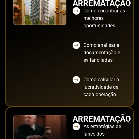
ARREMATAÇÃO
Como encontrar as
melhores
oportunidades
Como analisar a
documentação e
evitar ciladas
Como calcular a
lucratividade de
cada operação
ARREMATAÇÃO
As estratégias de
lance dos