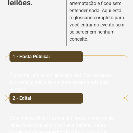
leilões.
arrematação e ficou sem
entender nada. Aqui está
o glossário completo para
você entrar no evento sem
se perder em nenhum
conceito.
1 - Hasta Pública:
É o nome jurídico do leilão judicial. Basicamente,
é a venda pública de um bem determinada pela
Justiça.
2 - Edital
Documento oficial que contém todas as regras do
leilão.Nele você encontra: valor mínimo, datas,
condições de pagamento, dívidas, ocupação e