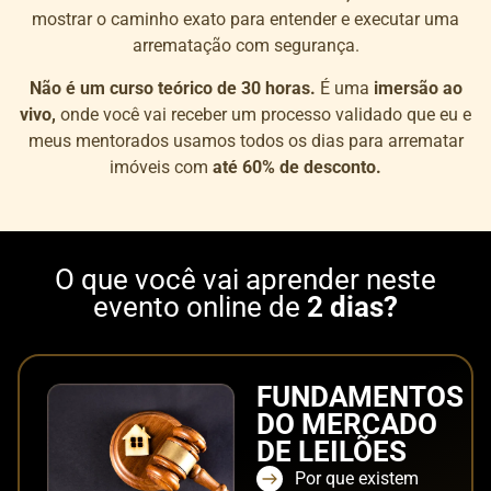
mostrar o caminho exato para entender e executar uma
arrematação com segurança.
Não é um curso teórico de 30 horas.
É uma
imersão ao
vivo,
onde você vai receber um processo validado que eu e
meus mentorados usamos todos os dias para arrematar
imóveis com
até 60% de desconto.
O que você vai aprender neste
evento online de
2 dias?
FUNDAMENTOS
DO MERCADO
DE LEILÕES
Por que existem