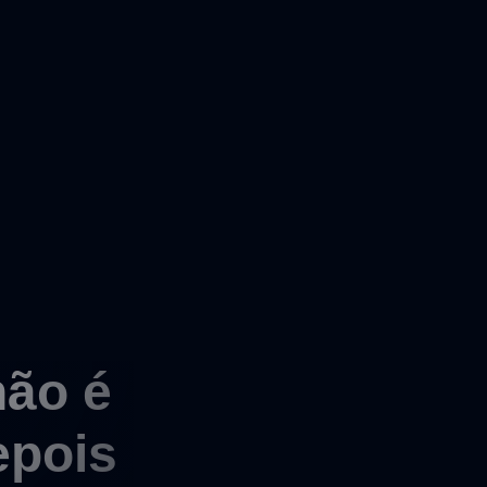
não é
epois