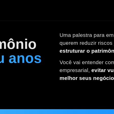
Uma palestra para emp
imônio
querem reduzir riscos 
estruturar o patrimô
u anos
Você vai entender com
empresarial,
evitar v
melhor seus negócio