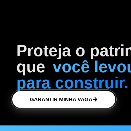
Proteja o patr
que
você levo
para construir.
GARANTIR MINHA VAGA