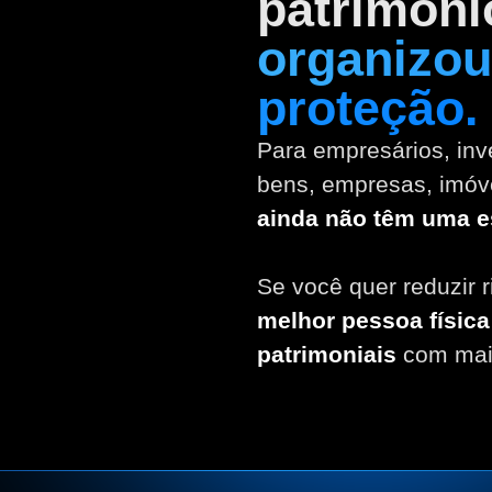
patrimôni
organizou
proteção.
Para empresários, inv
bens, empresas, imóv
ainda não têm uma es
Se você quer reduzir ri
melhor pessoa físic
patrimoniais
com mais