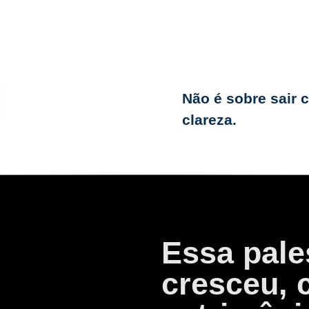
sentido
Quais caminho
impostos
Não é sobre sair 
Que pontos da
clareza.
atenção
Essa pale
cresceu, 