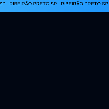
P - RIBEIRÃO PRETO SP - RIBEIRÃO PRETO SP 
uma ação judicia
 inesperada, um bloqueio, uma disputa ent
ou um problema trabalhista.