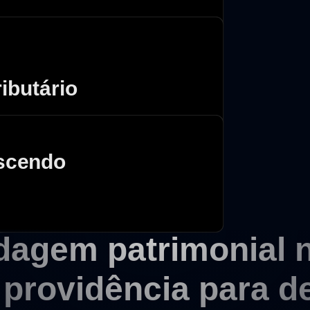
ibutário
escendo
dagem patrimonial 
providência para d