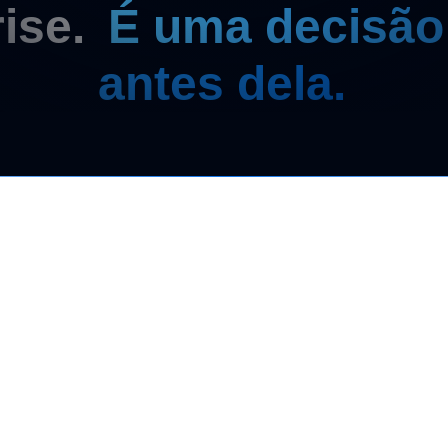
rise.
É uma decisão
antes dela.
Quais riscos
Por que separ
Quando holdin