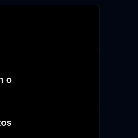
ioria das vezes, a vulnerabilidade começa 
m o
tos