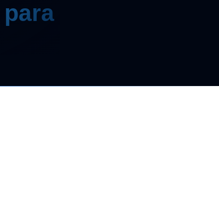
 para
 podem comprometer seu patrimônio
ar pessoa física e empresa é essencial
gs e estruturas empresariais fazem