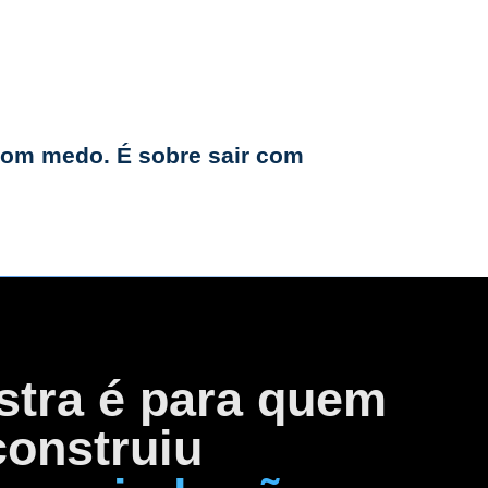
s legais existem para reduzir
com medo. É sobre sair com
 sua estrutura atual precisam de
stra é para quem
construiu