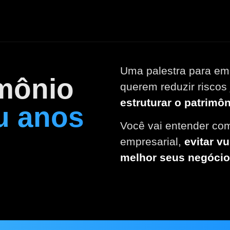
Uma palestra para emp
imônio
querem reduzir riscos 
estruturar o patrimô
u anos
Você vai entender com
empresarial,
evitar v
melhor seus negócio