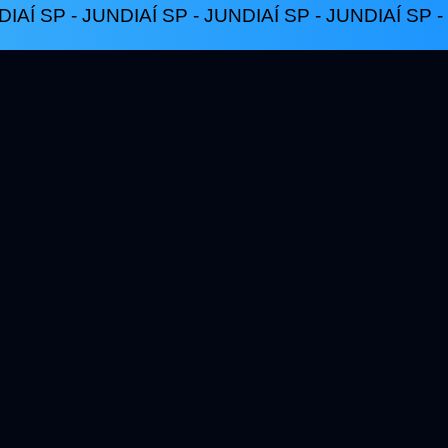
IAÍ SP - JUNDIAÍ SP - JUNDIAÍ SP - JUNDIAÍ SP -
uma ação judicia
 inesperada, um bloqueio, uma disputa ent
ou um problema trabalhista.