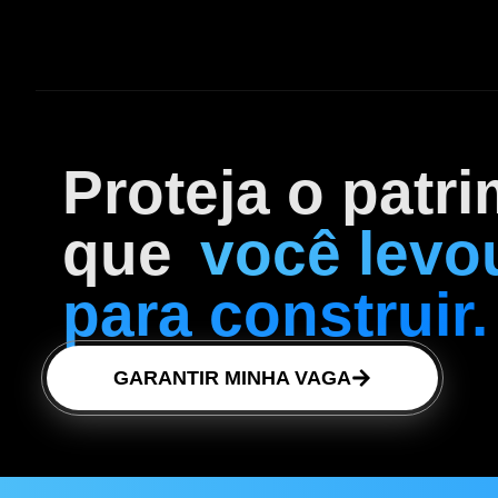
Proteja o patr
que
você levo
para construir.
GARANTIR MINHA VAGA