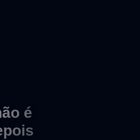
não é
epois