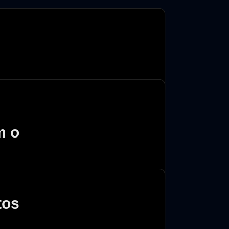
ioria das vezes, a vulnerabilidade começa 
m o
tos