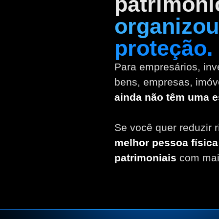
patrimôni
organizou
proteção.
Para empresários, inv
bens, empresas, imóv
ainda não têm uma es
Se você quer reduzir ri
melhor pessoa físic
patrimoniais
com mais