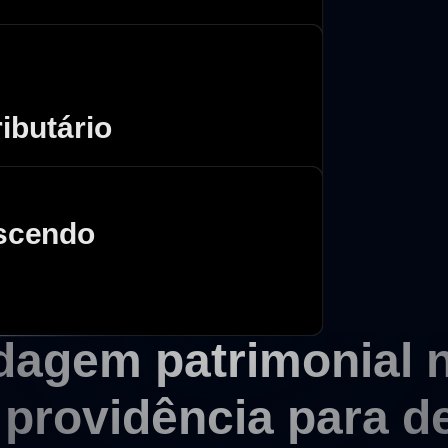
ibutário
escendo
dagem patrimonial 
providência para d