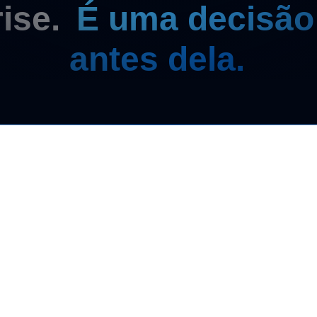
rise.
É uma decisão
antes dela.
Quais riscos
Por que separ
Quando holdin