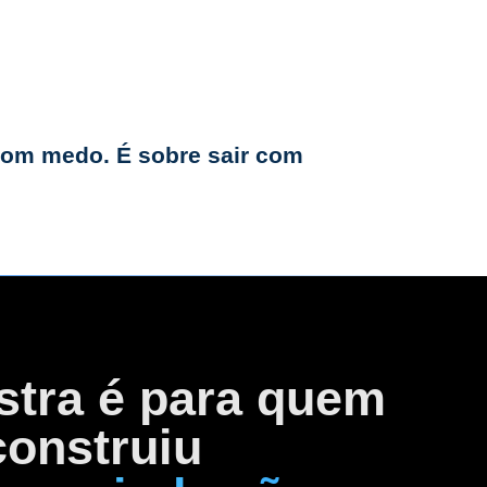
s legais existem para reduzir
com medo. É sobre sair com
 sua estrutura atual precisam de
stra é para quem
construiu