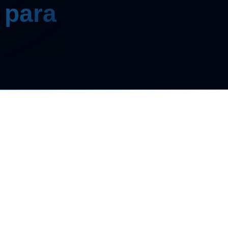
 para
 podem comprometer seu patrimônio
ar pessoa física e empresa é essencial
gs e estruturas empresariais fazem