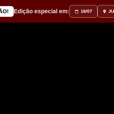
Edição especial em:
ÃO!
16/07
JU