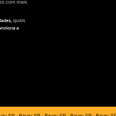
lões com mais
dades,
quais
nciona a
uru SP - Bauru SP - Bauru SP - Bauru SP - Bauru SP