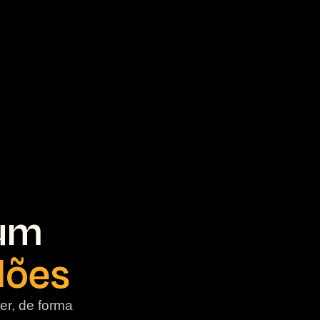
 um
ilões
er, de forma