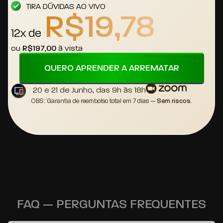
TIRA DÚVIDAS AO VIVO
R$19,78
12x de
ou
R$197,00
à vista
QUERO APRENDER A ARREMATAR
20 e 21 de Junho, das 9h às 18h
OBS: Garantia de reembolso total em 7 dias —
Sem riscos.
FAQ — PERGUNTAS FREQUENTES