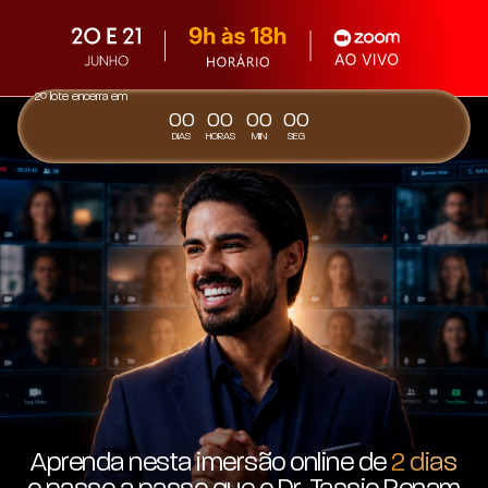
2º lote encerra em
00
00
00
00
DIAS
HORAS
MIN
SEG
Aprenda nesta imersão online de
2 dias