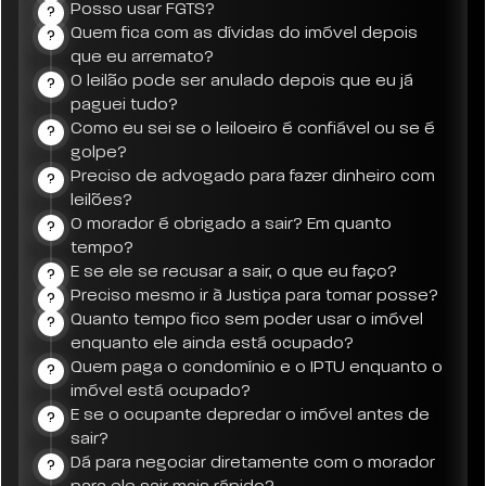
Posso usar FGTS?
?
Quem fica com as dívidas do imóvel depois
?
que eu arremato?
O leilão pode ser anulado depois que eu já
?
paguei tudo?
Como eu sei se o leiloeiro é confiável ou se é
?
golpe?
Preciso de advogado para fazer dinheiro com
?
leilões?
O morador é obrigado a sair? Em quanto
?
tempo?
E se ele se recusar a sair, o que eu faço?
?
Preciso mesmo ir à Justiça para tomar posse?
?
Quanto tempo fico sem poder usar o imóvel
?
enquanto ele ainda está ocupado?
Quem paga o condomínio e o IPTU enquanto o
?
imóvel está ocupado?
E se o ocupante depredar o imóvel antes de
?
sair?
Dá para negociar diretamente com o morador
?