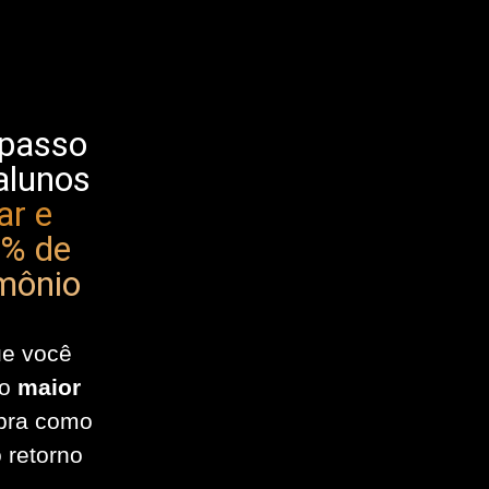
 passo
alunos
ar e
0% de
imônio
ue você
do
maior
bra como
 retorno